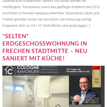
Stadtteil Köln-Widdersdorf. Bereits von außen werden die
Vielfältigkeit, Transparenz sowie das gepflegte Ambiente des 2016
errichteten 6-Parteien-Neubaus erkennbar. Besonderes Leben und
Freiheit genießen lautet hier das Motto. Die Wohnung verfügt
insgesamt über ca. 64,1 m² Wohnfläche, eine großzügige […]
*SELTEN*
ERDGESCHOSSWOHNUNG IN
FRECHEN STADTMITTE – NEU
SANIERT MIT KÜCHE!