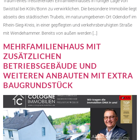
Traum eines freistehenden Einfamilienhauses in ruhiger Lage von
Swisttal bei Köln/Bonn zu verwirklichen. Die besondere Immobilie liegt
abseits des städtischen Trubels, im naturumgebenen Ort Odendorf im
Rhein-Sieg-Kreis, in einer gepflegten und verkehrsberuhigten Straße
mit Wendehammer. Bereits von außen werden […]
MEHRFAMILIENHAUS MIT
ZUSÄTZLICHEN
BETRIEBSGEBÄUDE UND
WEITEREN ANBAUTEN MIT EXTRA
BAUGRUNDSTÜCK