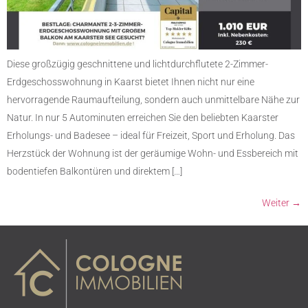
Diese großzügig geschnittene und lichtdurchflutete 2-Zimmer-
Erdgeschosswohnung in Kaarst bietet Ihnen nicht nur eine
hervorragende Raumaufteilung, sondern auch unmittelbare Nähe zur
Natur. In nur 5 Autominuten erreichen Sie den beliebten Kaarster
Erholungs- und Badesee – ideal für Freizeit, Sport und Erholung. Das
Herzstück der Wohnung ist der geräumige Wohn- und Essbereich mit
bodentiefen Balkontüren und direktem […]
Weiter
→