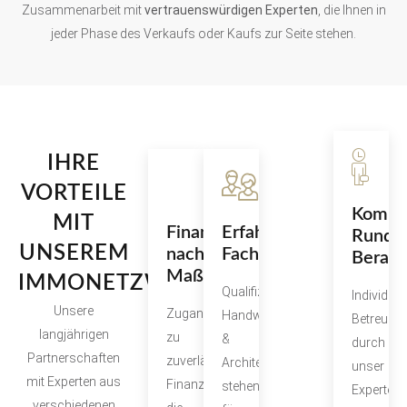
Zusammenarbeit mit
vertrauenswürdigen Experten
, die Ihnen in
jeder Phase des Verkaufs oder Kaufs zur Seite stehen.
IHRE
VORTEILE
Maximale
Kompe
MIT
Finanzierung
Erfahrene
Sichtbarkeit
Rundu
UNSEREM
nach
Fachkräfte
Beratu
Optimale
Maß
IMMONETZWERK
Qualifizierte
Individuel
Medienpräsenz
Unsere
Zugang
Handwerker
Betreuun
durch
langjährigen
zu
&
durch
unsere
Partnerschaften
zuverlässigen
Architekten
unser
enge
mit Experten aus
Finanzinstituten,
stehen
Experten
Zusammenarbeit
verschiedenen