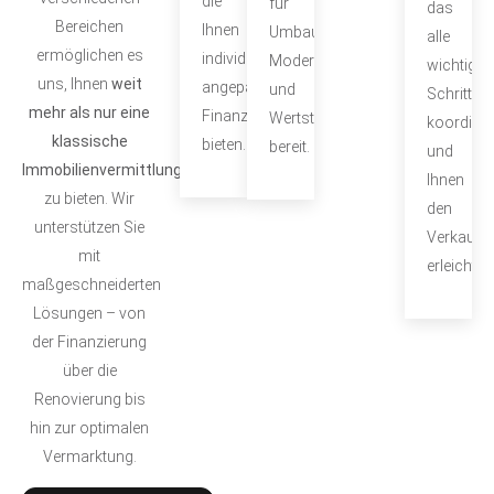
die
für
das
mit
Bereichen
Ihnen
Umbauten,
alle
der
ermöglichen es
individuell
Modernisierungen
wichtigen
Presse,
uns, Ihnen
weit
angepasste
und
Schritte
um
mehr als nur eine
Finanzierungslösungen
Wertsteigerungen
koordinie
Ihre
klassische
bieten.
bereit.
und
Immobilie
Immobilienvermittlung
Ihnen
bestmöglich
zu bieten. Wir
den
zu
unterstützen Sie
Verkaufs
präsentieren.
mit
erleichtert
maßgeschneiderten
Lösungen – von
der Finanzierung
über die
Renovierung bis
hin zur optimalen
Vermarktung.