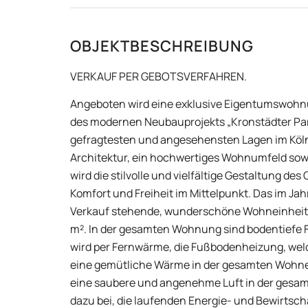
OBJEKTBESCHREIBUNG
VERKAUF PER GEBOTSVERFAHREN.
Angeboten wird eine exklusive Eigentumswohnun
des modernen Neubauprojekts „Kronstädter Park
gefragtesten und angesehensten Lagen im Köl
Architektur, ein hochwertiges Wohnumfeld sow
wird die stilvolle und vielfältige Gestaltung des
Komfort und Freiheit im Mittelpunkt. Das im Ja
Verkauf stehende, wunderschöne Wohneinheit i
m². In der gesamten Wohnung sind bodentiefe F
wird per Fernwärme, die Fußbodenheizung, welch
eine gemütliche Wärme in der gesamten Wohnei
eine saubere und angenehme Luft in der gesamte
dazu bei, die laufenden Energie- und Bewirtsch