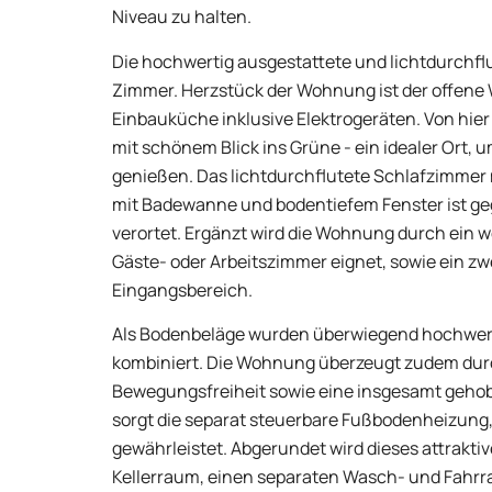
Niveau zu halten.
Die hochwertig ausgestattete und lichtdurchfl
Zimmer. Herzstück der Wohnung ist der offene
Einbauküche inklusive Elektrogeräten. Von hier
mit schönem Blick ins Grüne - ein idealer Ort,
genießen. Das lichtdurchflutete Schlafzimmer 
mit Badewanne und bodentiefem Fenster ist g
verortet. Ergänzt wird die Wohnung durch ein we
Gäste- oder Arbeitszimmer eignet, sowie ein z
Eingangsbereich.
Als Bodenbeläge wurden überwiegend hochwert
kombiniert. Die Wohnung überzeugt zudem durc
Bewegungsfreiheit sowie eine insgesamt geho
sorgt die separat steuerbare Fußbodenheizun
gewährleistet. Abgerundet wird dieses attrakt
Kellerraum, einen separaten Wasch- und Fahrrad