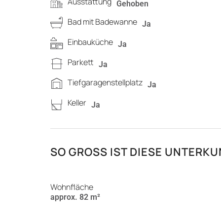
Ausstattung
Gehoben
Bad mit Badewanne
Ja
Einbauküche
Ja
Parkett
Ja
Tiefgaragenstellplatz
Ja
Keller
Ja
SO GROSS IST DIESE UNTERKUN
Wohnfläche
approx. 82 m²