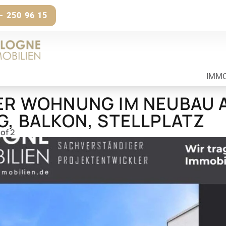
- 250 96 15
IMMO
ER WOHNUNG IM NEUBAU A
G, BALKON, STELLPLATZ
 of 2