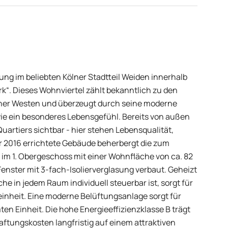
g im beliebten Kölner Stadtteil Weiden innerhalb
“. Dieses Wohnviertel zählt bekanntlich zu den
ner Westen und überzeugt durch seine moderne
ie ein besonderes Lebensgefühl. Bereits von außen
 Quartiers sichtbar - hier stehen Lebensqualität,
hr 2016 errichtete Gebäude beherbergt die zum
m 1. Obergeschoss mit einer Wohnfläche von ca. 82
enster mit 3-fach-Isolierverglasung verbaut. Geheizt
e in jedem Raum individuell steuerbar ist, sorgt für
nheit. Eine moderne Belüftungsanlage sorgt für
n Einheit. Die hohe Energieeffizienzklasse B trägt
aftungskosten langfristig auf einem attraktiven