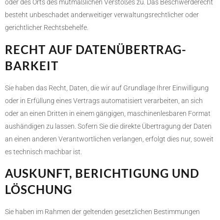
oder des Orts des mutmaßlichen Verstoßes zu. Das Beschwerderecht
besteht unbeschadet anderweitiger verwaltungsrechtlicher oder
gerichtlicher Rechtsbehelfe.
RECHT AUF DATEN­ÜBERTRAG­
BARKEIT
Sie haben das Recht, Daten, die wir auf Grundlage Ihrer Einwilligung
oder in Erfüllung eines Vertrags automatisiert verarbeiten, an sich
oder an einen Dritten in einem gängigen, maschinenlesbaren Format
aushändigen zu lassen. Sofern Sie die direkte Übertragung der Daten
an einen anderen Verantwortlichen verlangen, erfolgt dies nur, soweit
es technisch machbar ist.
AUSKUNFT, BERICHTIGUNG UND
LÖSCHUNG
Sie haben im Rahmen der geltenden gesetzlichen Bestimmungen