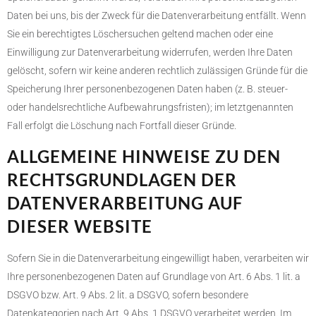
Daten bei uns, bis der Zweck für die Datenverarbeitung entfällt. Wenn
Sie ein berechtigtes Löschersuchen geltend machen oder eine
Einwilligung zur Datenverarbeitung widerrufen, werden Ihre Daten
gelöscht, sofern wir keine anderen rechtlich zulässigen Gründe für die
Speicherung Ihrer personenbezogenen Daten haben (z. B. steuer-
oder handelsrechtliche Aufbewahrungsfristen); im letztgenannten
Fall erfolgt die Löschung nach Fortfall dieser Gründe.
ALLGEMEINE HINWEISE ZU DEN
RECHTSGRUNDLAGEN DER
DATENVERARBEITUNG AUF
DIESER WEBSITE
Sofern Sie in die Datenverarbeitung eingewilligt haben, verarbeiten wir
Ihre personenbezogenen Daten auf Grundlage von Art. 6 Abs. 1 lit. a
DSGVO bzw. Art. 9 Abs. 2 lit. a DSGVO, sofern besondere
Datenkategorien nach Art. 9 Abs. 1 DSGVO verarbeitet werden. Im