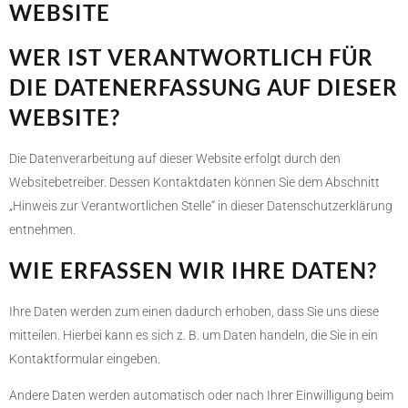
WEBSITE
WER IST VERANTWORTLICH FÜR
DIE DATENERFASSUNG AUF DIESER
WEBSITE?
Die Datenverarbeitung auf dieser Website erfolgt durch den
Websitebetreiber. Dessen Kontaktdaten können Sie dem Abschnitt
„Hinweis zur Verantwortlichen Stelle“ in dieser Datenschutzerklärung
entnehmen.
WIE ERFASSEN WIR IHRE DATEN?
Ihre Daten werden zum einen dadurch erhoben, dass Sie uns diese
mitteilen. Hierbei kann es sich z. B. um Daten handeln, die Sie in ein
Kontaktformular eingeben.
Andere Daten werden automatisch oder nach Ihrer Einwilligung beim