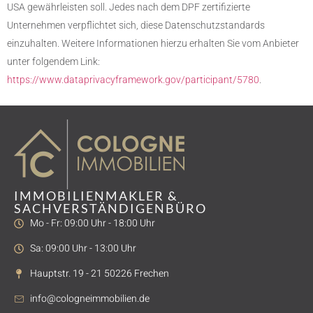
USA gewährleisten soll. Jedes nach dem DPF zertifizierte
Unternehmen verpflichtet sich, diese Datenschutzstandards
einzuhalten. Weitere Informationen hierzu erhalten Sie vom Anbieter
unter folgendem Link:
https://www.dataprivacyframework.gov/participant/5780
.
IMMOBILIENMAKLER &
SACHVERSTÄNDIGENBÜRO
Mo - Fr: 09:00 Uhr - 18:00 Uhr
Sa: 09:00 Uhr - 13:00 Uhr
Hauptstr. 19 - 21 50226 Frechen
info@cologneimmobilien.de