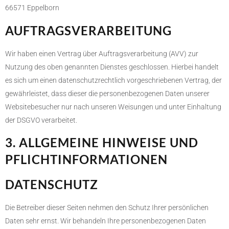
66571 Eppelborn
AUFTRAGSVERARBEITUNG
Wir haben einen Vertrag über Auftragsverarbeitung (AVV) zur
Nutzung des oben genannten Dienstes geschlossen. Hierbei handelt
es sich um einen datenschutzrechtlich vorgeschriebenen Vertrag, der
gewährleistet, dass dieser die personenbezogenen Daten unserer
Websitebesucher nur nach unseren Weisungen und unter Einhaltung
der DSGVO verarbeitet.
3. ALLGEMEINE HINWEISE UND
PFLICHT­INFORMATIONEN
DATENSCHUTZ
Die Betreiber dieser Seiten nehmen den Schutz Ihrer persönlichen
Daten sehr ernst. Wir behandeln Ihre personenbezogenen Daten